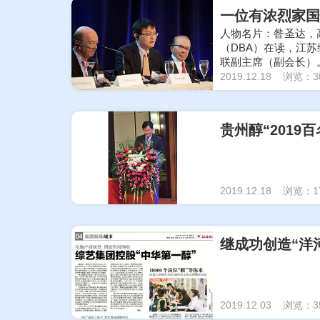
一位有浓烈家国
人物名片：昝圣达，
（DBA）在读，江
联副主席（副会长）
劳动模范"等称号。
2019.12.18 浏览：3
贵州醇“201
2019.12.18 浏览：1
继成功创造“洋
2019.12.03 浏览：3