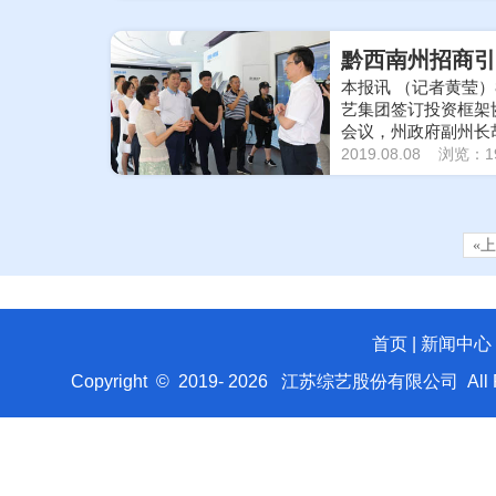
黔西南州招商引
本报讯 （记者黄莹
艺集团签订投资框架
会议，州政府副州长
艺集团董事长昝圣达
2019.08.08 浏览：1
«
首页
|
新闻中心
Copyright © 2019-
2026
江苏综艺股份有限公司 All Rig