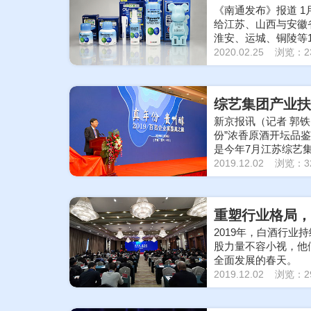
《南通发布》报道 1
给江苏、山西与安徽
淮安、运城、铜陵等
除菌。
2020.02.25 浏览：2
综艺集团产业扶
新京报讯（记者 郭铁
份”浓香原酒开坛品鉴
是今年7月江苏综艺
2019.12.02 浏览：3
重塑行业格局，
2019年，白酒行
股力量不容小视，他
全面发展的春天。
2019.12.02 浏览：2